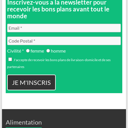
Inscrivez-vous a la newsletter pour
recevoir les bons plans avant tout le
monde
Civilité *
femme
homme
J'accepte de recevoir les bons plans de livraison-domicile et de ses
partenaires
Alimentation