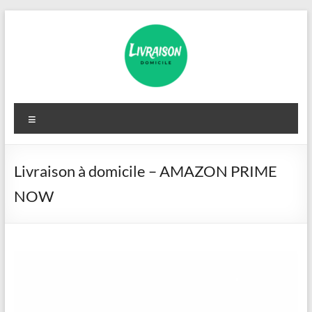
Aller
au
contenu
Livraison
Menu
Domicile
Livraison à domicile – AMAZON PRIME
NOW