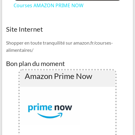
Courses AMAZON PRIME NOW
a
Site Internet
y
Shopper en toute tranquilité sur amazon.fr/courses-
V
alimentaires/
Bon plan du moment
i
Amazon Prime Now
d
e
o