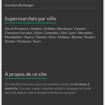
Livraison Boulanger
Supermarchés par ville
Aix en Provence
|
Amiens
|
Antibes
|
Bordeaux
|
Cannes
|
Clermont-Ferrand
|
Dijon
|
Grenoble
|
Lille
|
Lyon
|
Marseille
|
Montpellier
|
Nancy
|
Nantes
|
Nice
|
Orléans
|
Rennes
|
Rouen
|
Toulon
|
Toulouse
|
Tours
À propos de ce site
Ce site déniche pour vous les meilleurs plans de
livraison à
domicile
. Courses, repas, meubles et déco, shoppez en toute
sécurité depuis votre canapé et évitez les queues !