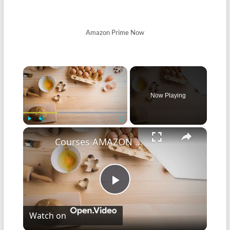
Amazon Prime Now
×
Now Playing
×
Play
Unmute
Fullscreen
Courses AMAZON PRIME NOW
P
Watch on
l