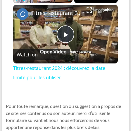
×
Play
Unmute
Fullscreen
Titres-restaurant 2024 : découvrez la date limite pour les utiliser
P
Watch on
l
Titres-restaurant 2024 : découvrez la date
a
limite pour les utiliser
y
Pour toute remarque, question ou suggestion à propos de
V
ce site, ses contenus ou son auteur, merci d’utiliser le
formulaire suivant et nous nous efforcerons de vous
apporter une réponse dans les plus brefs délais.
i