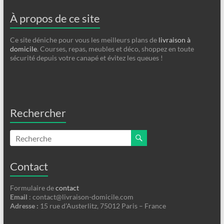
À propos de ce site
Ce site déniche pour vous les meilleurs plans de
livraison à
domicile
. Courses, repas, meubles et déco, shoppez en toute
sécurité depuis votre canapé et évitez les queues !
Rechercher
Contact
Formulaire de
contact
Email
:
contact@livraison-domicile.com
Adresse :
15 rue d’Austerlitz, 75012 Paris – France