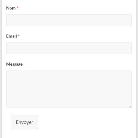
Nom
*
d
e
Email
*
o
Message
Envoyer