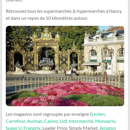
i
Retrouvez tous les supermarchés & hypermarchés à Nancy
et dans un rayon de 10 kilomètres autour.
d
e
o
Les magasins sont regroupés par enseigne (
Leclerc
,
Carrefour
,
Auchan
,
Casino
,
Lidl
,
Intermarché
,
Monoprix
,
Super U
,
Franprix
, Leader Price, Simply Market,
Amazon