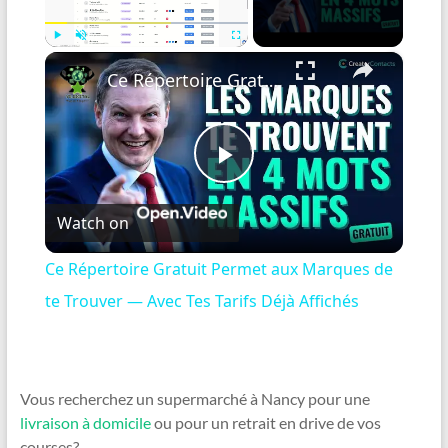
×
Play
Unmute
Fullscreen
Ce Répertoire Gratuit Permet aux Marques de te Trouver — Avec Tes Tarifs Déjà Affichés
P
Watch on
l
Ce Répertoire Gratuit Permet aux Marques de
a
te Trouver — Avec Tes Tarifs Déjà Affichés
y
Vous recherchez un supermarché à Nancy pour une
V
livraison à domicile
ou pour un retrait en drive de vos
courses?