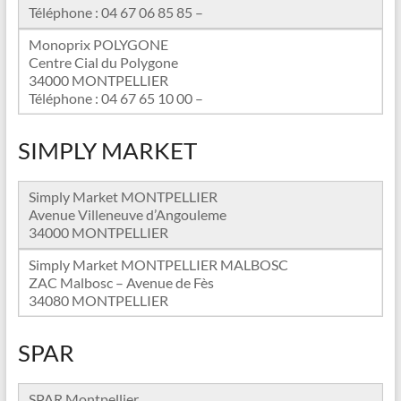
Téléphone : 04 67 06 85 85 –
Monoprix POLYGONE
Centre Cial du Polygone
34000 MONTPELLIER
Téléphone : 04 67 65 10 00 –
SIMPLY MARKET
Simply Market MONTPELLIER
Avenue Villeneuve d’Angouleme
34000 MONTPELLIER
Simply Market MONTPELLIER MALBOSC
ZAC Malbosc – Avenue de Fès
34080 MONTPELLIER
SPAR
SPAR Montpellier