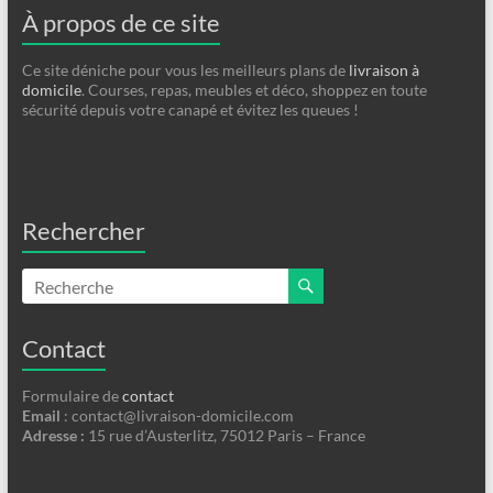
À propos de ce site
Ce site déniche pour vous les meilleurs plans de
livraison à
domicile
. Courses, repas, meubles et déco, shoppez en toute
sécurité depuis votre canapé et évitez les queues !
Rechercher
Contact
Formulaire de
contact
Email
:
contact@livraison-domicile.com
Adresse :
15 rue d’Austerlitz, 75012 Paris – France