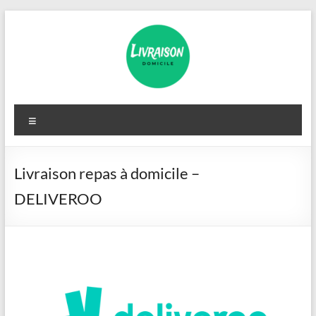
Aller
au
contenu
Livraison
Menu
Domicile
Livraison repas à domicile –
DELIVEROO