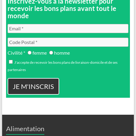
Inscrivez-vous a la newsletter pour
recevoir les bons plans avant tout le
monde
Civilité *
femme
homme
J'accepte de recevoir les bons plans de livraison-domicile et de ses
partenaires
Alimentation