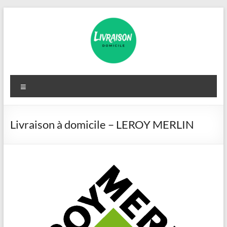
Aller
au
contenu
Livraison
Menu
Domicile
Livraison à domicile – LEROY MERLIN