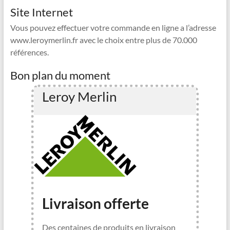
y
Site Internet
Vous pouvez effectuer votre commande en ligne a l’adresse
V
www.leroymerlin.fr avec le choix entre plus de 70.000
références.
i
Bon plan du moment
Leroy Merlin
d
e
o
Livraison offerte
Des centaines de produits en livraison