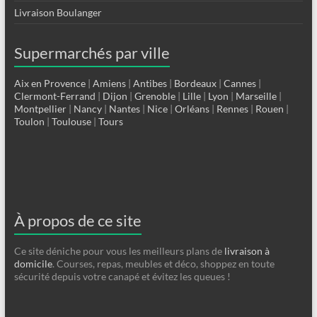
Livraison Boulanger
Supermarchés par ville
Aix en Provence
|
Amiens
|
Antibes
|
Bordeaux
|
Cannes
|
Clermont-Ferrand
|
Dijon
|
Grenoble
|
Lille
|
Lyon
|
Marseille
|
Montpellier
|
Nancy
|
Nantes
|
Nice
|
Orléans
|
Rennes
|
Rouen
|
Toulon
|
Toulouse
|
Tours
À propos de ce site
Ce site déniche pour vous les meilleurs plans de
livraison à
domicile
. Courses, repas, meubles et déco, shoppez en toute
sécurité depuis votre canapé et évitez les queues !