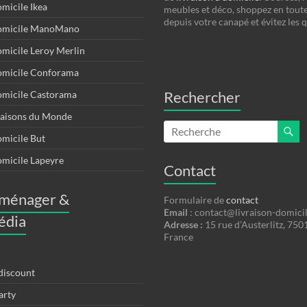
omicile Ikea
meubles et déco, shoppez en toute
depuis votre canapé et évitez les 
domicile ManoMano
omicile Leroy Merlin
domicile Conforama
Rechercher
omicile Castorama
Maisons du Monde
omicile But
omicile Lapeyre
Contact
oménager &
Formulaire de
contact
Email
:
contact@livraison-domici
édia
Adresse :
15 rue d’Austerlitz, 750
France
discount
arty