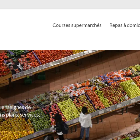
Courses supermarchés
Repas à domic
s enseignes de
s plans, services,