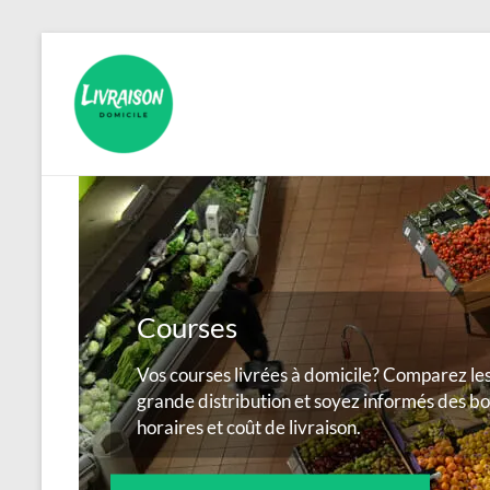
Aller
au
Livraison
contenu
Domicile
Courses
Vos courses livrées à domicile? Comparez le
grande distribution et soyez informés des bon
horaires et coût de livraison.