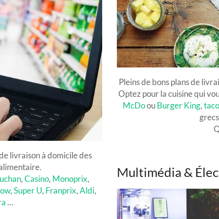
Pleins de bons plans de livr
Optez pour la cuisine qui vou
McDo
ou
Burger King
,
taco
grecs,
Q
e livraison à domicile des
alimentaire.
Multimédia & Éle
uchan
,
Casino
,
Monoprix
,
Now
,
Super U
,
Franprix
,
Aldi
,
ra
…