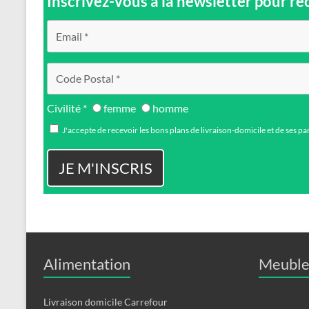
Inscrivez-vous a la newsletter pour re
Civilité *
femme
homme
J'accepte de recevoir les bons plans de livraison-domicile et de ses pa
Alimentation
Meuble
Livraison domicile Carrefour