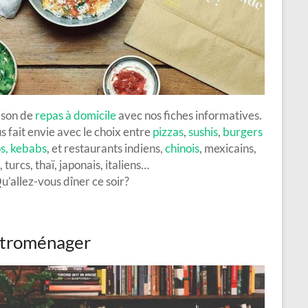
aison de
repas à domicile
avec nos fiches informatives.
s fait envie avec le choix entre
pizzas
,
sushis
,
burgers
s, kebabs
, et restaurants indiens,
chinois
, mexicains,
 turcs, thaï, japonais, italiens…
u’allez-vous dîner ce soir?
ctroménager