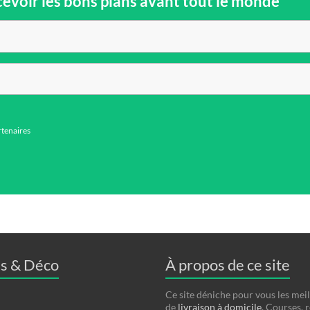
cevoir les bons plans avant tout le monde
rtenaires
s & Déco
À propos de ce site
Ce site déniche pour vous les meil
de
livraison à domicile
. Courses, 